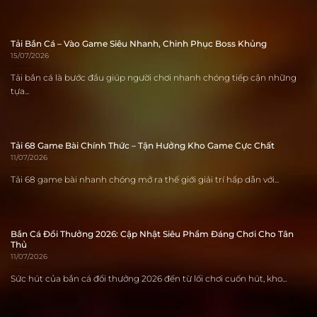
Tải Bắn Cá – Vào Game Siêu Nhanh, Chinh Phục Boss Khủng
15/07/2026
Tải bắn cá là bước đầu giúp người chơi nhanh chóng tiếp cận những
tựa...
Tải 68 Game Bài Chính Thức – Tận Hưởng Kho Game Cực Chất
11/07/2026
Tải 68 game bài nhanh chóng mở ra thế giới giải trí hấp dẫn với...
Bắn Cá Đổi Thưởng 2026: Cập Nhật Siêu Phẩm Đáng Chơi Cho Tân
Thủ
11/07/2026
Sức hút của bắn cá đổi thưởng 2026 đến từ lối chơi cuốn hút, kho...