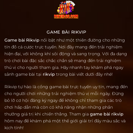
Bỏ
qua
nội
dung
GAME BÀI RIKVIP
Game bài Rikvip
nổi bật như một thiên đường cho những
tín đồ cá cược trực tuyến. Nơi đây mang đến trải nghiệm
hiện đại, với không khí sôi động và sang trọng. Với đa dạng
trò chơi bài đặc sắc chắc chắn sẽ mang đến trải nghiệm
thú vị cho người tham gia. Hãy nhanh tay khám phá ngay
sảnh game bài tại
rikvip
trong bài viết dưới đây nhé!
Rikvip tự hào là cổng game bài trực tuyến uy tín, mang đến
cho người chơi những trải nghiệm thú vị mỗi ngày. Đừng
bỏ lỡ cơ hội đăng ký ngay để không chỉ tham gia các trò
chơi hấp dẫn mà còn có khả năng nhận những phần
thưởng giá trị khi chiến thắng. Tham gia
game bài rikvip
hôm nay để khám phá một thế giới giải trí đầy màu sắc và
kịch tính!