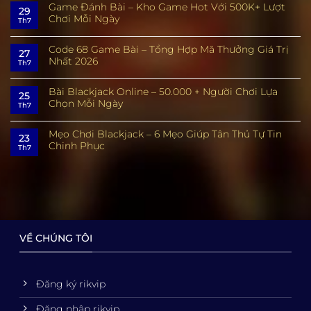
Game Đánh Bài – Kho Game Hot Với 500K+ Lượt
29
Chơi Mỗi Ngày
Th7
Code 68 Game Bài – Tổng Hợp Mã Thưởng Giá Trị
27
Nhất 2026
Th7
Bài Blackjack Online – 50.000 + Người Chơi Lựa
25
Chọn Mỗi Ngày
Th7
Mẹo Chơi Blackjack – 6 Mẹo Giúp Tân Thủ Tự Tin
23
Chinh Phục
Th7
VỀ CHÚNG TÔI
Đăng ký rikvip
Đăng nhập rikvip