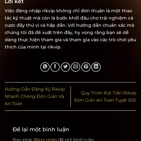
Lời kết
Việc
đăng nhập rikvip
không chỉ đơn thuần là một thao
tác kỹ thuật mà còn là bước khởi đầu cho trải nghiệm cá
cược đầy thú vị và hấp dẫn. Với hướng dẫn chuẩn xác mà
chúng tôi đã đề xuất trên đây, hy vọng rằng bạn sẽ dễ
dàng thực hiện tham gia và tham gia vào các trò chơi yêu
thích của mình tại
rikvip
.
Hướng Dẫn Đăng Ký Rikvip
Quy Trình Rút Tiền Rikvip
Nhanh Chóng Đơn Giản Và
Đơn Giản An Toàn Tuyệt Đối
An Toàn
Để lại một bình luận
Bạn phải
đăng nhập
để gửi bình luận.