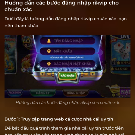
Hướng dẫn các bước đăng nhập rikvip cho
chuẩn xác
Dưới đây là hướng dẫn
đăng nhập rikvip
chuẩn xác bạn
nên tham khảo
Hướng dẫn các bước đăng nhập rikvip cho chuẩn xác
Bước 1: Truy cập trang web cá cược nhà cái uy tín
Để bắt đầu quá trình tham gia nhà cái uy tín trước tiên
bạn cần truy cập vào trang web chính thức của nhà cái