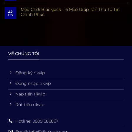
Mẹo Chơi Blackjack – 6 Mẹo Giúp Tân Thủ Tự Tin
23
Chinh Phục
Th7
VỀ CHÚNG TÔI
Đăng ký rikvip
Đăng nhập rikvip
Nạp tiền rikvip
Rút tiền rikvip
Hotline: 0909 686867
Email:
info@rikvip.co.com