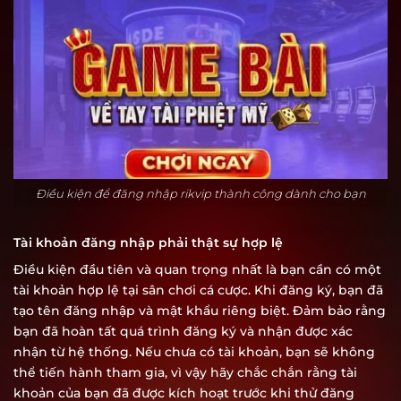
Điều kiện để đăng nhập rikvip thành công dành cho bạn
Tài khoản đăng nhập phải thật sự hợp lệ
Điều kiện đầu tiên và quan trọng nhất là bạn cần có một
tài khoản hợp lệ tại sân chơi cá cược. Khi đăng ký, bạn đã
tạo tên đăng nhập và mật khẩu riêng biệt. Đảm bảo rằng
bạn đã hoàn tất quá trình đăng ký và nhận được xác
nhận từ hệ thống. Nếu chưa có tài khoản, bạn sẽ không
thể tiến hành tham gia, vì vậy hãy chắc chắn rằng tài
khoản của bạn đã được kích hoạt trước khi thử đăng