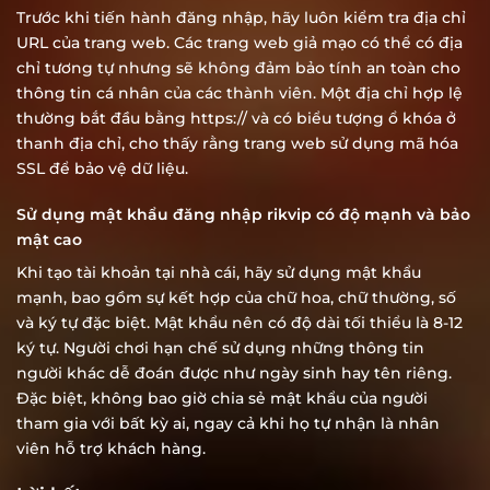
Trước khi tiến hành đăng nhập, hãy luôn kiểm tra địa chỉ
URL của trang web. Các trang web giả mạo có thể có địa
chỉ tương tự nhưng sẽ không đảm bảo tính an toàn cho
thông tin cá nhân của các thành viên. Một địa chỉ hợp lệ
thường bắt đầu bằng https:// và có biểu tượng ổ khóa ở
thanh địa chỉ, cho thấy rằng trang web sử dụng mã hóa
SSL để bảo vệ dữ liệu.
Sử dụng mật khẩu đăng nhập rikvip có độ mạnh và bảo
mật cao
Khi tạo tài khoản tại nhà cái, hãy sử dụng mật khẩu
mạnh, bao gồm sự kết hợp của chữ hoa, chữ thường, số
và ký tự đặc biệt. Mật khẩu nên có độ dài tối thiểu là 8-12
ký tự. Người chơi hạn chế sử dụng những thông tin
người khác dễ đoán được như ngày sinh hay tên riêng.
Đặc biệt, không bao giờ chia sẻ mật khẩu của người
tham gia với bất kỳ ai, ngay cả khi họ tự nhận là nhân
viên hỗ trợ khách hàng.