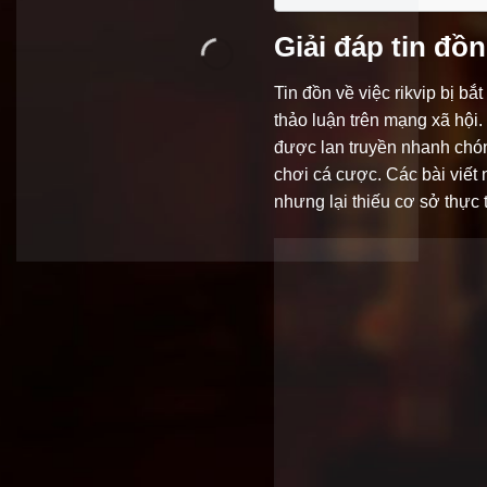
Giải đáp tin đồn 
Tin đồn về việc
rikvip bị bắt
thảo luận trên mạng xã hộ
được lan truyền nhanh chó
chơi cá cược. Các bài viết 
nhưng lại thiếu cơ sở thực t