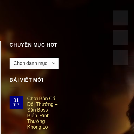
CHUYÊN MỤC HOT
CHUYÊN
MỤC
HOT
BÀI VIẾT MỚI
Chơi Bắn Cá
31
Đổi Thưởng –
Th7
Săn Boss
Biển, Rinh
Thưởng
Khổng Lồ