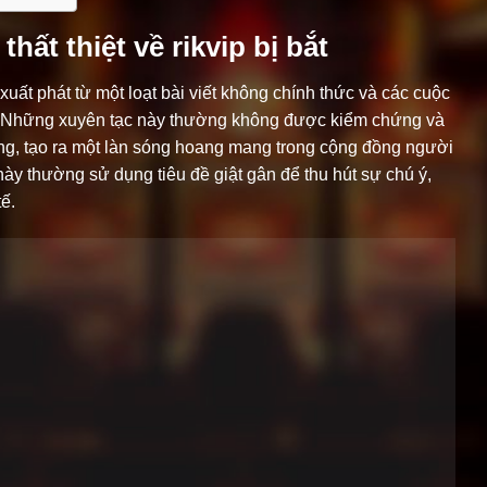
thất thiệt về rikvip bị bắt
xuất phát từ một loạt bài viết không chính thức và các cuộc
i. Những xuyên tạc này thường không được kiểm chứng và
ng, tạo ra một làn sóng hoang mang trong cộng đồng người
này thường sử dụng tiêu đề giật gân để thu hút sự chú ý,
ế.