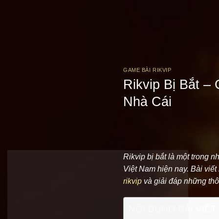
Bỏ
qua
nội
dung
GAME BÀI RIKVIP
Rikvip Bị Bắt –
Nhà Cái
Rikvip bị bắt
là một trong n
Việt Nam hiện nay. Bài viế
rikvip
và giải đáp những thôn
NỘI DUNG BÀI VIẾT